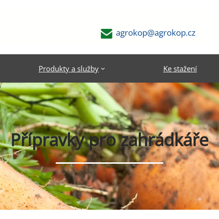
agrokop@agrokop.cz
Produkty a služby
Ke stažení
Přípravky pro zahrádkáře