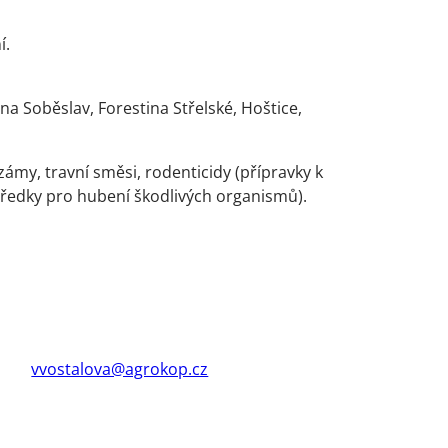
í.
na Soběslav, Forestina Střelské, Hoštice,
ámy, travní směsi, rodenticidy (přípravky k
tředky pro hubení škodlivých organismů).
vvostalova@agrokop.cz