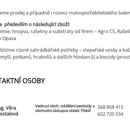
jeme prodej a případně i rozvoz malospotřebitelského balen
e především o následující zboží:
mie, hnojiva, rašeliny a substráty od firem – Agro CS, Rašeli
o Opava
bízíme různé zahrádkářské potřeby – stepařské vosky a balz
myší, potkanů, hrabošů a dalších hlodavců) a biocidy (pros
AKTNÍ OSOBY
Vedoucí obch. oddělení pesticidy a
568 858 415
ng. Věra
obchodní zástupce oblast Třebíč
ostalová
602 720 034