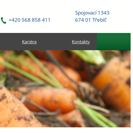
Spojovací 1343
+420 568 858 411
674 01 Třebíč
Kariéra
Kontakty