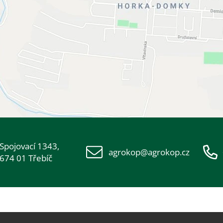
Spojovací 1343,
agrokop@agrokop.cz
674 01 Třebíč